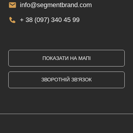
ЗАЯВКА НА САЙТІ
Залиште заявку на нашому сайті і наш
менеджер вам зателефонує
ДЗВІНОК МЕНЕДЖЕРА
Менеджер уточнить та підтвердить ваше
замовлення та вказані реквізити
ДОСТАВКА
Ваш товар прибуде до вас протягом 3-15
робочих днів