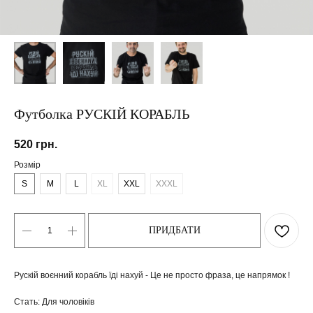
Футболка РУСКІЙ КОРАБЛЬ
520
грн.
Розмір
S
M
L
XL
XXL
XXXL
ПРИДБАТИ
Рускій воєнний корабль їді нахуй - Це не просто фраза, це напрямок !
Стать: Для чоловіків