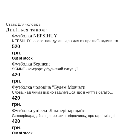
info@segmentbrand.com
+ 38 (097) 340 45 99
Стать: Для чоловіків
Дивіться також:
Футболка NEPSIHUY
ПОКАЗАТИ НА МАПІ
NEPSIHUY - слово, нагадування, як для конкретної людини, так і
для широкого загалу, що немає безвихідних ситуацій, просто до
520
них потрібно підходити творчо!
грн.
ЗВОРОТНІЙ ЗВ'ЯЗОК
Out of stock
Футболка Segment
SGMNT - комфорт у будь-який ситуації.
420
грн.
Футболка чоловіча "Будем Мовчати"
Слова, над якими дійсно задумуєшся, що в житті є багато
прекрасних речей, які неможливо пояснити, і краще дати змогу
420
насолодитись моменту і просто помовчати
грн.
Футболка унісекс Лакшеріпарадайс
Лакшеріпарадайс - це про стиль відпочинку, про гарні місця і
ЗАЯВКА НА САЙТІ
гарних людей. Це про про вміння забути про роботу та щоденні
420
Залиште заявку на нашому сайті і наш
турботи. Це коли дуже добре. Це коли п'єш вино на березі
грн.
менеджер вам зателефонує
Затоки, підкорюєш Карпати або веселишся з друзями в кафе
Out of stock
"Вулик" у Івано-Франківську.