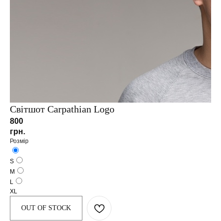
Світшот Carpathian Logo
800
грн.
Розмір
S
КОНТАКТИ
M
L
XL
м. Львів, вул. Зелена, 109
OUT OF STOCK