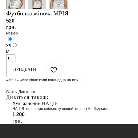
Футболка жіноча МРІЯ
520
грн.
Розмір
XS
M
ПРИДБАТИ
«Мрія» живе вічно коли вона одна на всіх !
Стать: Для жінок
Дивіться також:
Худі жіночий НАЦІЯ
НАЦІЯ- це не про спільноту людей, це про їх обєднання
спільними ідеями, поглядами, позицією, бажаннями...
1 200
грн.