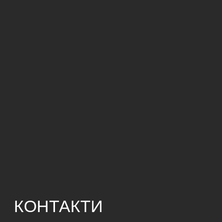
КОНТАКТИ
м. Львів, вул. Зелена, 109
info@segmentbrand.com
+ 38 (097) 340 45 99
ПОКАЗАТИ НА МАПІ
ЗВОРОТНІЙ ЗВ'ЯЗОК