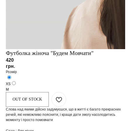
КОНТАКТИ
Футболка жіноча "Будем Мовчати"
м. Львів, вул. Зелена, 109
420
грн.
info@segmentbrand.com
Розмір
+ 38 (097) 340 45 99
XS
M
OUT OF STOCK
ПОКАЗАТИ НА МАПІ
Слова над якими дійсно задумуєшся, що в житті є багато прекрасних
речей, які неможливо пояснити, і краще дати змогу насолодитись
моменту і просто помовчати
ЗВОРОТНІЙ ЗВ'ЯЗОК