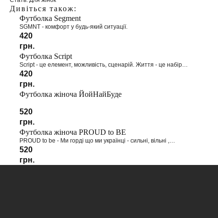
Стать: Для жінок
Дивіться також:
Футболка Segment
SGMNT - комфорт у будь-який ситуації.
420
грн.
Футболка Script
Script - це елемент, можливість, сценарій. Життя - це набір
можливих сценаріїв. І тільки від уяви залежить, які можливості
420
стануть реальністю.
грн.
ЗАЯВКА НА САЙТІ
Футболка жіноча ЙойНайБуде
Залиште заявку на нашому сайті і наш
менеджер вам зателефонує
520
грн.
Футболка жіноча PROUD to BE
PROUD to be - Ми горді що ми українці - сильні, вільні ,
талановиті, віддані та мужні.
520
грн.
ДЗВІНОК МЕНЕДЖЕРА
Менеджер уточнить та підтвердить ваше
замовлення та вказані реквізити